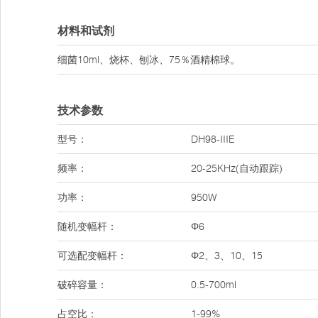
材料和试剂
细菌10ml、烧杯、刨冰、75％酒精棉球。
技术参数
型号：
DH98-IIIE
频率：
20-25KHz(自动跟踪)
功率：
950W
随机变幅杆：
Φ6
可选配变幅杆：
Φ2、3、10、15
破碎容量：
0.5-700ml
占空比：
1-99%