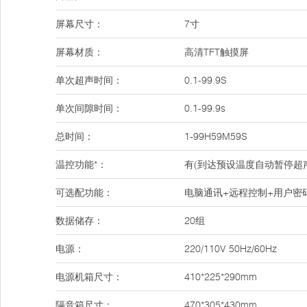
屏幕尺寸：
7寸
屏幕材质：
高清TFT触摸屏
单次超声时间：
0.1-99.9S
单次间隙时间：
0.1-99.9s
总时间：
1-99H59M59S
温控功能*：
有(到达预设温度自动暂停超
可选配功能：
电脑通讯+远程控制+用户密
数据储存：
20组
电源：
220/110V 50Hz/60Hz
电源机箱尺寸：
410*225*290mm
隔音箱尺寸：
470*305*430mm