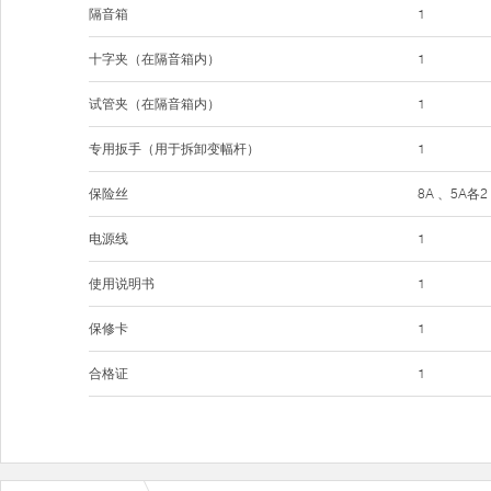
隔音箱
1
十字夹（在隔音箱内）
1
试管夹（在隔音箱内）
1
专用扳手（用于拆卸变幅杆）
1
保险丝
8A 、5A各2
电源线
1
使用说明书
1
保修卡
1
合格证
1