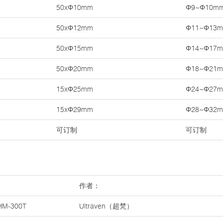
50xΦ10mm
Φ9~Φ10m
50xΦ12mm
Φ11~Φ13
50xΦ15mm
Φ14~Φ17
50xΦ20mm
Φ18~Φ21
15xΦ25mm
Φ24~Φ27
15xΦ29mm
Φ28~Φ32
可订制
可订制
作者：
M-300T
Ultraven（超梵）