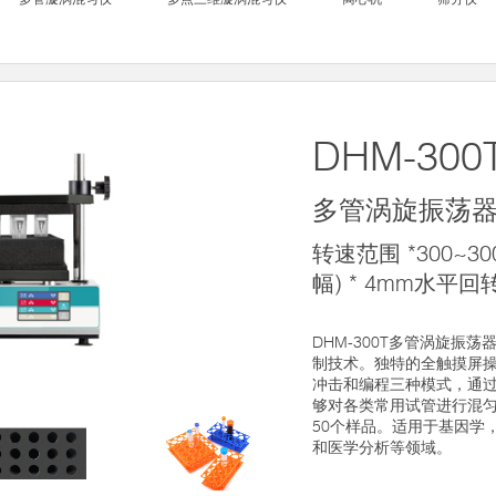
DHM-300
多管涡旋振荡
转速范围 *300~3
幅) * 4mm水平回
DHM-300T多管涡旋振
制技术。独特的全触摸屏
冲击和编程三种模式，通
够对各类常用试管进行混
50个样品。适用于基因学
和医学分析等领域。