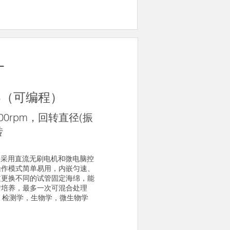
T
器（可编程）
000rpm，回转直径(振
转
荡器采用直流无刷电机和微电脑控
操作模式简单易用，内嵌匀速、
过更换不同的试管固定海绵，能
匀培养，最多一次可混合处理
，检测学，生物学，微生物学