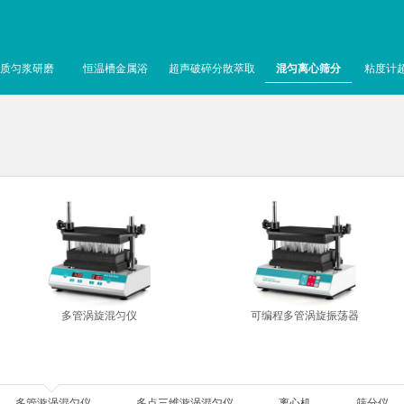
质匀浆研磨
恒温槽金属浴
超声破碎分散萃取
混匀离心筛分
粘度计
多管涡旋混匀仪
可编程多管涡旋振荡器
多管漩涡混匀仪
多点三维漩涡混匀仪
离心机
筛分仪