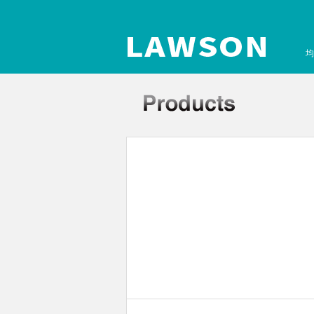
均
孔板离心机