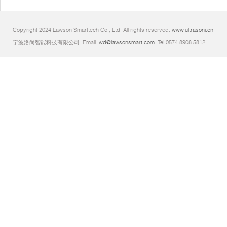
Copyright 2024 Lawson Smarttech Co., Ltd. All rights reserved.
www.ultrasoni.cn
宁波洛尚智能科技有限公司. Email:
wd@lawsonsmart.com
. Tel:0574 8908 5812